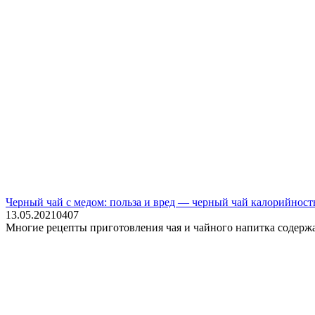
Черный чай с медом: польза и вред — черный чай калорийност
13.05.2021
0
407
Многие рецепты приготовления чая и чайного напитка содержа