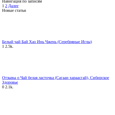
Навигация по записям
1
2
Далее
Новые статьи
Белый чай Бай Хао Инь Чжень (Серебряные Иглы)
1
2.5k.
Отзывы о Чай белая ласточка (Сагаан хараасгай), Сибирское
Здоровье
0
2.1k.