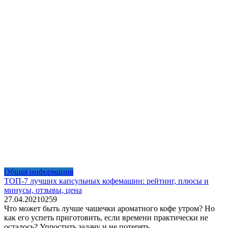
Общая информация
ТОП-7 лучших капсульных кофемашин: рейтинг, плюсы и
минусы, отзывы, цена
27.04.2021
0
259
Что может быть лучше чашечки ароматного кофе утром? Но
как его успеть приготовить, если времени практически не
осталось? Упростить задачу и не потерять