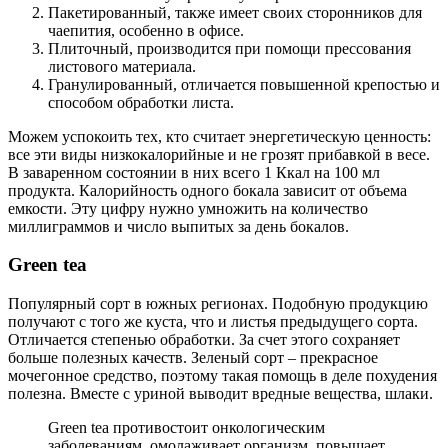
Пакетированный, также имеет своих сторонников для
чаепития, особенно в офисе.
Плиточный, производится при помощи прессования
листового материала.
Гранулированный, отличается повышенной крепостью и
способом обработки листа.
Можем успокоить тех, кто считает энергетическую ценность:
все эти виды низкокалорийные и не грозят прибавкой в весе.
В заваренном состоянии в них всего 1 Ккал на 100 мл
продукта. Калорийность одного бокала зависит от объема
емкости. Эту цифру нужно умножить на количество
миллиграммов и число выпитых за день бокалов.
Green tea
Популярный сорт в южных регионах. Подобную продукцию
получают с того же куста, что и листья предыдущего сорта.
Отличается степенью обработки. За счет этого сохраняет
больше полезных качеств. Зеленый сорт – прекрасное
мочегонное средство, поэтому такая помощь в деле похудения
полезна. Вместе с уриной выводит вредные вещества, шлаки.
Green tea противостоит онкологическим
заболеваниям, омолаживает организм, повышает