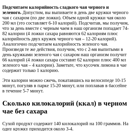
Подсчитаем калорийность сладкого чая черного и
зеленого.
Допустим, вы выпиваете в день две кружки черного
чая с сахаром (по две ложки). Объем одной кружки чая около
200 мл (это составляет 6-10 калорий). Подсчитав, мы получим,
что за день вместе с черным чаем в наш организм попадает 74-
82 калории (4 ложки сахара равняются 62 калориям плюс
калорийность двух кружек черного чая – 12-20 калорий).
Аналогично подсчитаем калорийность зеленого чая.
Произведя те же действия, получим, что с 2-мя выпитыми в
день кружками зеленого чая с сахаром наш организм получит
66 калорий (4 ложки сахара составят 62 калории плюс 400 мл
зеленого чая – 4 калории). Заметьте, что кусочек лимона в чае
содержит только 1 калорию.
Эти калории можно сжечь, покатавшись на велосипеде 10-15
минут, погуляв в парке 15-20 минут, или поплавав в бассейне
в течение 5-7 минут.
Сколько килокалорий (ккал) в черном
чае без сахара
Сухой продукт содержит 140 килокалорий на 100 граммов. На
одну кружку приходится около 3-4.