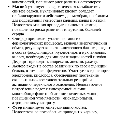
конечностей, повышает риск развития остеопороза.
Магний
участвует в энергетическом метаболизме,
синтезе белков, нуклеиновых кислот, обладает
стабилизирующим действием для мембран, необходим
для поддержания гомеостаза кальция, калия и натрия.
Недостаток магния приводит к гипомагниемии,
повышению риска развития гипертонии, болезней
сердца.
Фосфор
принимает участие во многих
физиологических процессах, включая энергетический
обмен, регулирует кислотно-щелочного баланса, входит
в состав фосфолипидов, нуклеотидов и нуклеиновых
кислот, необходим для минерализации костей и зубов.
Дефицит приводит к анорексии, анемии, рахиту.
Железо
входит в состав различных по своей функции
белков, в том числе ферментов. Участвует в транспорте
электронов, кислорода, обеспечивает протекание
окислительно- восстановительных реакций и
активацию перекисного окисления. Недостаточное
потребление ведет к гипохромной анемии,
миоглобиндефицитной атонии скелетных мышц,
повышенной утомляемости, миокардиопатии,
атрофическому гастриту.
Фтор
инициирует минерализацию костей.
Недостаточное потребление приводит к кариесу,