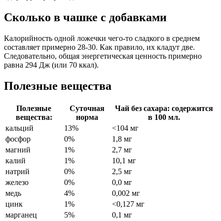
Сколько в чашке с добавками
Калорийность одной ложечки чего-то сладкого в среднем
составляет примерно 28-30. Как правило, их кладут две.
Следовательно, общая энергетическая ценность примерно
равна 294 Дж (или 70 ккал).
Полезные вещества
Полезные
Суточная
Чай без сахара: содержится
вещества:
норма
в 100 мл.
кальций
13%
<104 мг
фосфор
0%
1,8 мг
магний
1%
2,7 мг
калий
1%
10,1 мг
натрий
0%
2,5 мг
железо
0%
0,0 мг
медь
4%
0,002 мг
цинк
1%
<0,127 мг
марганец
5%
0,1 мг