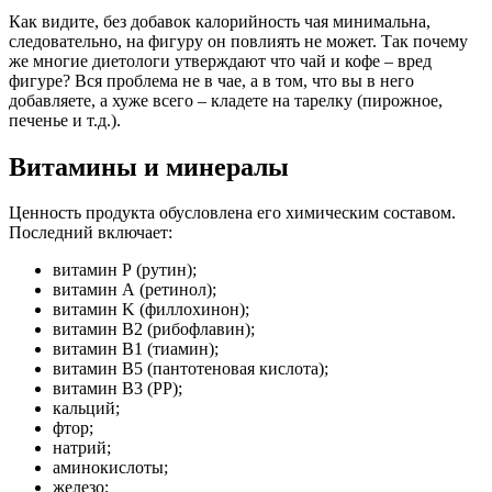
Как видите, без добавок калорийность чая минимальна,
следовательно, на фигуру он повлиять не может. Так почему
же многие диетологи утверждают что чай и кофе – вред
фигуре? Вся проблема не в чае, а в том, что вы в него
добавляете, а хуже всего – кладете на тарелку (пирожное,
печенье и т.д.).
Витамины и минералы
Ценность продукта обусловлена его химическим составом.
Последний включает:
витамин Р (рутин);
витамин А (ретинол);
витамин K (филлохинон);
витамин В2 (рибофлавин);
витамин В1 (тиамин);
витамин В5 (пантотеновая кислота);
витамин B3 (PP);
кальций;
фтор;
натрий;
аминокислоты;
железо;