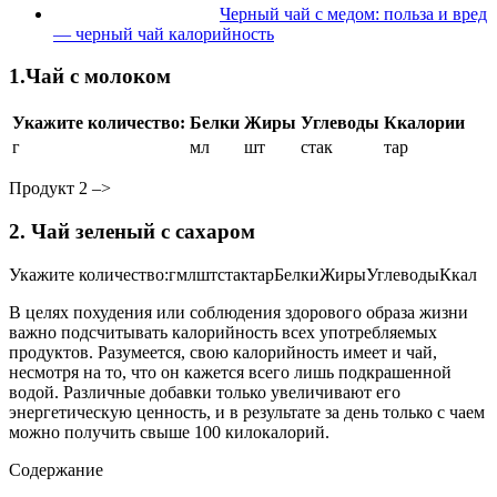
Черный чай с медом: польза и вред
— черный чай калорийность
1.Чай с молоком
Укажите количество:
Белки
Жиры
Углеводы
Ккалории
г
мл
шт
стак
тар
Продукт 2 –>
2. Чай зеленый с сахаром
Укажите количество:гмлштстактарБелкиЖирыУглеводыКкал
В целях похудения или соблюдения здорового образа жизни
важно подсчитывать калорийность всех употребляемых
продуктов. Разумеется, свою калорийность имеет и чай,
несмотря на то, что он кажется всего лишь подкрашенной
водой. Различные добавки только увеличивают его
энергетическую ценность, и в результате за день только с чаем
можно получить свыше 100 килокалорий.
Содержание