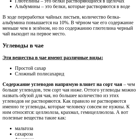
Глютелины – это белки растворяющиеся в щелочах
Альбумины – это белки, которые растворяются в воде
В ходе переработки чайных листьев, количество белка-
альбумина повышается на 10%. В чёрном чае его содержание
меньше чем в зелёном, но по содержанию глютелина черный
чай выходит на первое место.
Углеводы в чае
Эти вещества в чае имеют различные виды:
Простой сахар
Сложный полисахарид
Содержание углеводов напрямую влияет на сорт чая
– чем
больше углеводов, тем сорт чая ниже. Оттого углеводы можно
назвать обузой для чая, но большее количество из этих
углеводов не растворяются. Как правило не растворяются
именно те углеводы, которые человеку совсем не нужны. К
ним относятся: целлюлоза, крахмал, гемицеллюлоза. А вот
полезные вещества такие как:
мальтоза
сахароза