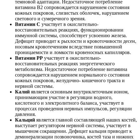
темновой адаптации. Недостаточное потребление
витамина В2 сопровождается нарушением состояния
кожных покровов, слизистых оболочек, нарушением
светового и сумеречного зрения.
Витамин С
участвует в окислительно-
восстановительных реакциях, функционировании
иммунной системы, способствует усвоению железа.
Дефицит приводит к рыхлости и кровоточивости десен,
носовым кровотечениям вследствие повышенной
проницаемости и ломкости кровеносных капилляров.
Витамин РР
участвует в окислительно-
восстановительных реакциях энергетического
метаболизма. Недостаточное потребление витамина
сопровождается нарушением нормального состояния
кожных покровов, желудочно- кишечного тракта и
нервной системы.
Калий
является основным внутриклеточным ионом,
принимающим участие в регуляции водного,
кислотного и электролитного баланса, участвует в
процессах проведения нервных импульсов, регуляции
давления.
Кальций
является главной составляющей наших костей,
выступает регулятором нервной системы, участвует в
мышечном сокращении. Дефицит кальция приводит к
деминерализации позвоночника, костей таза и нижних