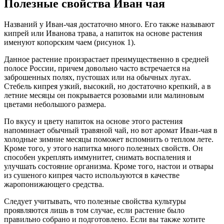
Полезные свойства Иван чая
Названий у Иван-чая достаточно много. Его также называют
кипрей или Иванова трава, а напиток на основе растения
именуют копорским чаем (рисунок 1).
Данное растение произрастает преимущественно в средней
полосе России, причем довольно часто встречается на
заброшенных полях, пустошах или на обычных лугах.
Стебель кипрея узкий, высокий, но достаточно крепкий, а в
летние месяцы он покрывается розовыми или малиновым
цветами небольшого размера.
По вкусу и цвету напиток на основе этого растения
напоминает обычный травяной чай, но вот аромат Иван-чая в
холодные зимние месяцы поможет вспомнить о теплом лете.
Кроме того, у этого напитка много полезных свойств. Он
способен укреплять иммунитет, снимать воспаления и
улучшать состояние организма. Кроме того, настои и отвары
из сушеного кипрея часто используются в качестве
жаропонижающего средства.
Следует учитывать, что полезные свойства культуры
проявляются лишь в том случае, если растение было
правильно собрано и подготовлено. Если вы также хотите