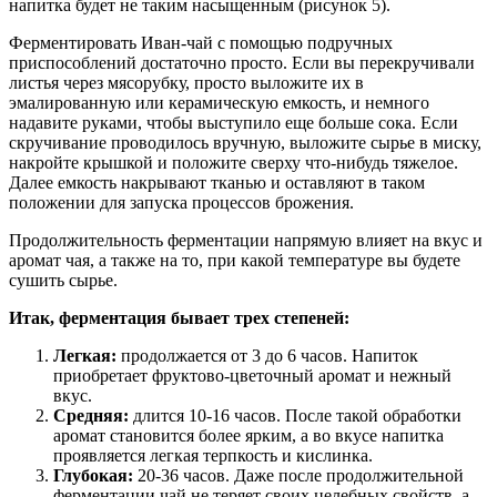
напитка будет не таким насыщенным (рисунок 5).
Ферментировать Иван-чай с помощью подручных
приспособлений достаточно просто. Если вы перекручивали
листья через мясорубку, просто выложите их в
эмалированную или керамическую емкость, и немного
надавите руками, чтобы выступило еще больше сока. Если
скручивание проводилось вручную, выложите сырье в миску,
накройте крышкой и положите сверху что-нибудь тяжелое.
Далее емкость накрывают тканью и оставляют в таком
положении для запуска процессов брожения.
Продолжительность ферментации напрямую влияет на вкус и
аромат чая, а также на то, при какой температуре вы будете
сушить сырье.
Итак, ферментация бывает трех степеней:
Легкая:
продолжается от 3 до 6 часов. Напиток
приобретает фруктово-цветочный аромат и нежный
вкус.
Средняя:
длится 10-16 часов. После такой обработки
аромат становится более ярким, а во вкусе напитка
проявляется легкая терпкость и кислинка.
Глубокая:
20-36 часов. Даже после продолжительной
ферментации чай не теряет своих целебных свойств, а