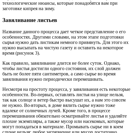
технологические нюансы, которые понадобятся вам при
заготовке кипрея на зиму.
Завяливание листьев
Название данного процесса дает четкое представление о его
особенностях. Другими словами, на этом этапе подготовки
сырья нужно дать листикам немного привянуть. Для этого их
нужно высыпать на чистую газету и оставить на некоторое
время (рисунок 3).
Как правило, завяливание длится не более суток. Однако,
чтобы листья достигли одного состояния, их слой должен
быть не более пяти сантиметров, а само сырье во время
завяливания нужно периодически перемешивать.
Несмотря на простоту процесса, у завяливания есть некоторые
особенности. Во-первых, оставлять листья на улице нельзя,
так как солнце и ветер быстро высушат их, а нам это совсем
не нужно. Во-вторых, в доме вялить сырье нужно тоже
вдалеке от солнечных лучей. Кроме того, в процессе
перемешивания обязательно осматривайте листья и удаляйте
плохие экземпляры, а также мусор или насекомых, которые
могут попадаться в материале. Промывать сырье ни в коем
случае нельзя: любое загрязнение или мусор достаточно